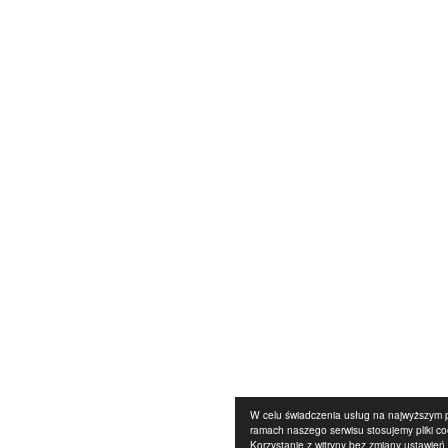
W celu świadczenia usług na najwyższym 
ramach naszego serwisu stosujemy pliki co
Korzystanie z witryny bez zmiany ustawień