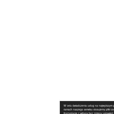
W celu świadczenia usług na najwyższym 
ramach naszego serwisu stosujemy pliki co
Korzystanie z witryny bez zmiany ustawień