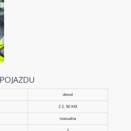
 POJAZDU
diesel
2.2, 90 KM
manualna
2