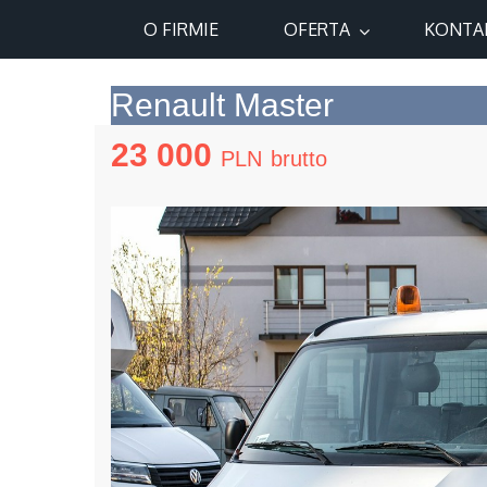
O FIRMIE
OFERTA
KONTA
Renault Master
23 000
PLN
brutto